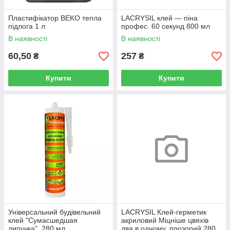
Пластифікатор BEKO тепла
LACRYSIL клей — піна
підлога 1 л
профес. 60 секунд 800 мл
В наявності
В наявності
60,50
257
₴
₴
Купити
Купити
Універсальний будівельний
LACRYSIL Клей-герметик
клей "Сумасшедшая
акриловий Міцніше цвяхів
липучка", 280 мл
два в одному, прозорий 280