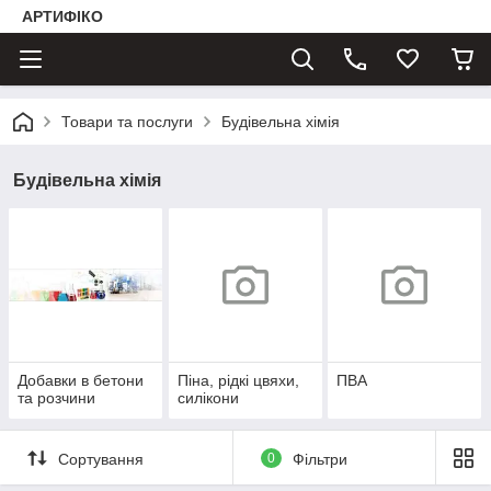
АРТИФІКО
Товари та послуги
Будівельна хімія
Будівельна хімія
Добавки в бетони
Піна, рідкі цвяхи,
ПВА
та розчини
силікони
Сортування
0
Фільтри