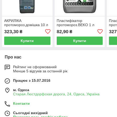
АКРИЛІКА
Пластифікатор
Плас
протомороз.домішка 10 л
протомороз.BEKO 1 л
прот
323,30
82,90
327
₴
₴
Купити
Купити
Про нас
Рейтинг не сформований
Менше 5 відгуків за останній рік
Працює з 15.07.2016
м. Одеса
Старая Люстдорфская дорога, 24, Одеса, Україна
Контакти
Сьогодні вихідний
Показати весь графік роботи