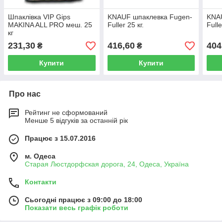
Шпаклівка VIP Gips
KNAUF шпаклевка Fugen-
KNA
MAKINA ALL PRO меш. 25
Fuller 25 кг.
Full
кг
231,30
416,60
404
₴
₴
Купити
Купити
Про нас
Рейтинг не сформований
Менше 5 відгуків за останній рік
Працює з 15.07.2016
м. Одеса
Старая Люстдорфская дорога, 24, Одеса, Україна
Контакти
Сьогодні працює з 09:00 до 18:00
Показати весь графік роботи