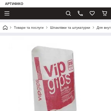
АРТИФІКО
Товари та послуги
Шпаклівки та штукатурки
Для внутр