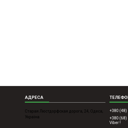
+380 (48)
Старая Люстдорфская дорога, 24, Одеса,
Україна
+380 (68)
Viber !