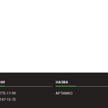
 775-17-99
АРТИФІКО
 147-15-72