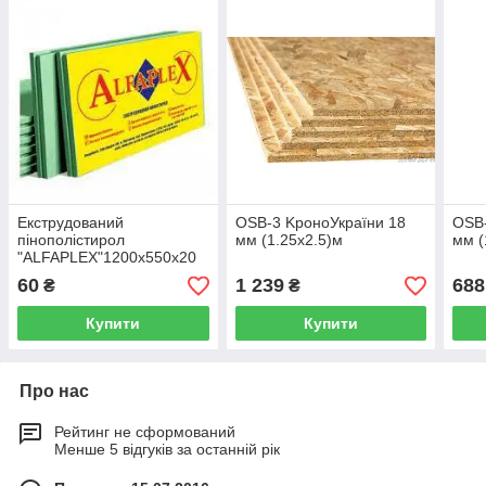
Екструдований
OSB-3 KроноУкраїни 18
OSB-
пінополістирол
мм (1.25х2.5)м
мм (
"ALFAPLEX"1200х550х20
(блакит) (0,0132м3/1шт)
60
1 239
688
₴
₴
Купити
Купити
Про нас
Рейтинг не сформований
Менше 5 відгуків за останній рік