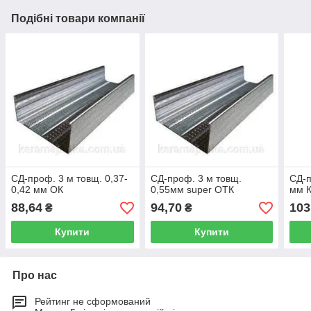
Подібні товари компанії
СД-проф. 3 м товщ. 0,37-
СД-проф. 3 м товщ.
СД-п
0,42 мм ОК
0,55мм super ОТК
мм К
88,64
94,70
103
₴
₴
Купити
Купити
Про нас
Рейтинг не сформований