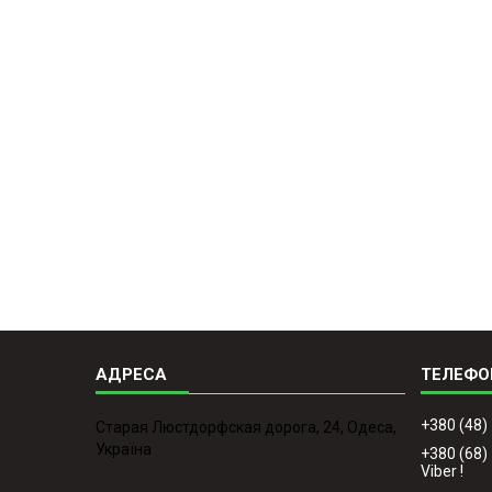
+380 (48)
Старая Люстдорфская дорога, 24, Одеса,
Україна
+380 (68)
Viber !