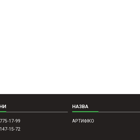
 775-17-99
АРТИФІКО
 147-15-72