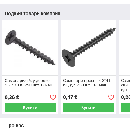
Подібні товари компанії
Самонариз г/к у дерево
Самонарiз пресш. 4,2*41
Само
4.2 * 70 п=250 шт/16 Nail
б/ц (уп.250 шт./16) Nail
св.4
(уп.
0,36
0,47
0,2
₴
₴
Купити
Купити
Про нас