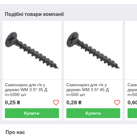
Подібні товари компанії
Самонариз для г/к у
Самонариз для г/к у
Само
дерево WM 3.5* 35 Д
дерево WM 3.5* 45 Д
дере
п=1000 шт.
п=500 шт.
п=50
0,25
0,28
0,6
₴
₴
Купити
Купити
Про нас