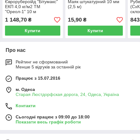
Єврорубероійд "Бітумакс"
Маяк штукатурний 10 мм
Руб
ЕКП 4,0 кг/м2 ТМ
(2,5 м)
(СхК
"Ореол-1" 10 м
скло
1 148,70
15,90
843
₴
₴
Купити
Купити
Про нас
Рейтинг не сформований
Менше 5 відгуків за останній рік
Працює з 15.07.2016
м. Одеса
Старая Люстдорфская дорога, 24, Одеса, Україна
Контакти
Сьогодні працює з 09:00 до 18:00
Показати весь графік роботи