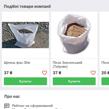
Подібні товари компанії
Щіпень фас.30кг
Пісок Знесенський
Пісо
(Таїрово)
37
37
20
₴
₴
Купити
Купити
Про нас
Рейтинг не сформований