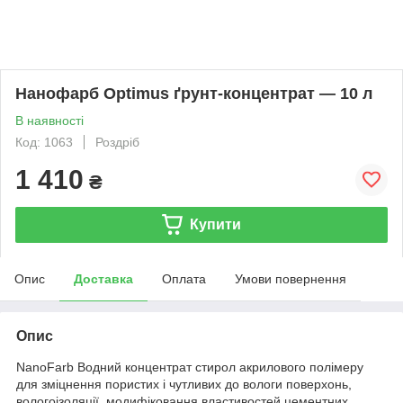
Нанофарб Optimus ґрунт-концентрат — 10 л
В наявності
Код: 1063
Роздріб
1 410
₴
Купити
Опис
Доставка
Оплата
Умови повернення
Опис
NanoFarb Водний концентрат стирол акрилового полімеру
для зміцнення пористих і чутливих до вологи поверхонь,
вологоізоляції, модифіковання властивостей цементних