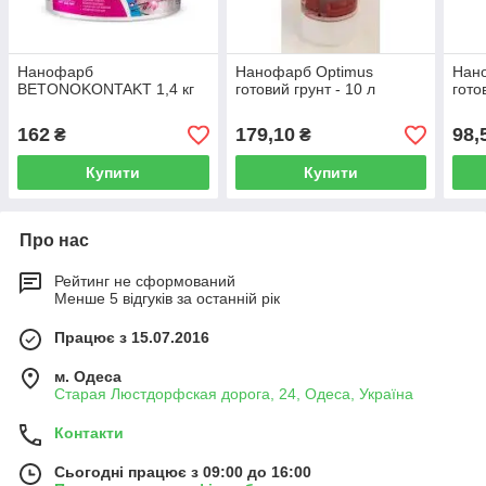
Нанофарб
Нанофарб Optimus
Нан
BETONOKONTAKT 1,4 кг
готовий грунт - 10 л
гото
162
179,10
98,
₴
₴
Купити
Купити
Про нас
Рейтинг не сформований
Менше 5 відгуків за останній рік
Працює з 15.07.2016
м. Одеса
Старая Люстдорфская дорога, 24, Одеса, Україна
Контакти
Сьогодні працює з 09:00 до 16:00