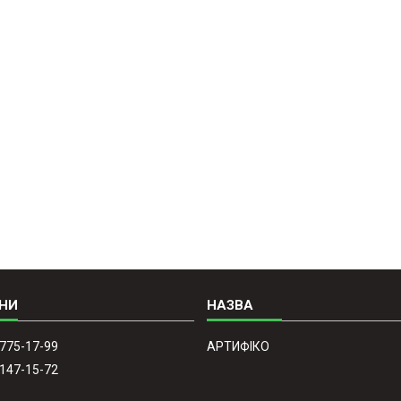
 775-17-99
АРТИФІКО
 147-15-72