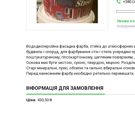
+380 (
повернен
Вододисперсійна фасадна фарба, стійка до атмосферних 
будівель і споруд, для фарбування стін і стель усередині п
поштукатуреному, гіпсокартонному, цегляним поверхням,
Основа має бути чистою, сухою, твердою, міцною. Розділь
Старі мінеральні, пухкі, обсипні та сильно вбиральні ос
Перед нанесенням фарбу необхідно ретельно перемішати.
ІНФОРМАЦІЯ ДЛЯ ЗАМОВЛЕННЯ
Ціна:
430,50 ₴