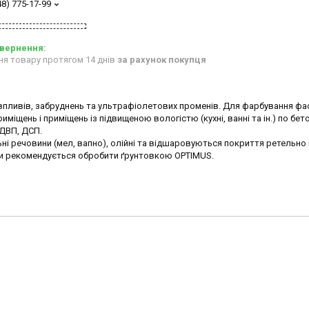
48) 775-17-99
ня товару протягом 14 днів
за рахунок покупця
впливів, забруднень та ультрафіолетових променів. Для фарбування фа
риміщень і приміщень із підвищеною вологістю (кухні, ванні та ін.) по бет
 ДВП, ДСП.
ні речовини (мел, вапно), олійні та відшаровуються покриття ретельно
нови рекомендується обробити ґрунтовкою OPTIMUS.