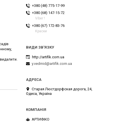
+380 (48) 775-17-99
+380 (68) 147-15-72
Viber !
+380 (67) 172-83-76
Краски
садів
онному,
http://artifik.com.ua
 видалити.
y.vedmid@artifik.com.ua
Старая Люстдорфская дорога, 24,
Одеса, Україна
АРТИФІКО