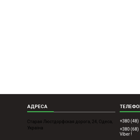
+380 (48)
Старая Люстдорфская дорога, 24, Одеса,
Україна
+380 (68)
Viber !