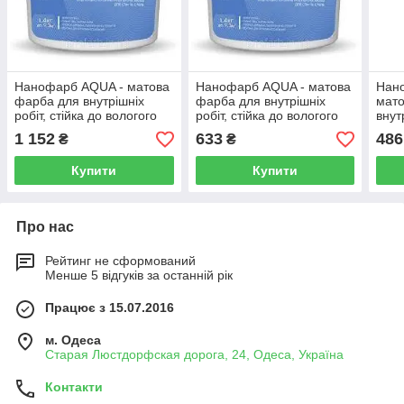
Нанофарб AQUA - матова
Нанофарб AQUA - матова
Нан
фарба для внутрішніх
фарба для внутрішніх
мато
робіт, стійка до вологого
робіт, стійка до вологого
внут
прибирання. — 14 кг
прибирання. - 7 кг
сухо
1 152
633
486
₴
₴
Купити
Купити
Про нас
Рейтинг не сформований
Менше 5 відгуків за останній рік
Працює з 15.07.2016
м. Одеса
Старая Люстдорфская дорога, 24, Одеса, Україна
Контакти