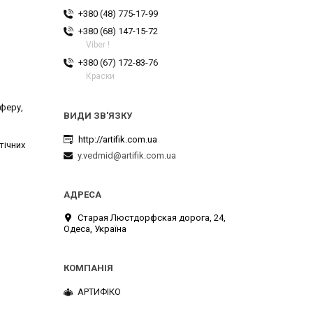
+380 (48) 775-17-99
+380 (68) 147-15-72
Viber !
+380 (67) 172-83-76
Краски
феру,
http://artifik.com.ua
тічних
y.vedmid@artifik.com.ua
Старая Люстдорфская дорога, 24,
Одеса, Україна
АРТИФІКО