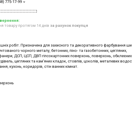
48) 775-17-99
ня товару протягом 14 днів
за рахунок покупця
шніх робіт. Призначена для захисного та декоративного фарбування ши
унтованого чорного металу, бетонних, піно- та газобетонних, цегляних,
анери, ДСП, ЦСП, ДВП гіпсокартонних поверхонь, поверхонь, обклеєних
івель, цегляних та кам'яних кладок, стовпів, цоколів, металевих водос
ня, кухонь, коридорів, стін ванних кімнат.
оверхонь