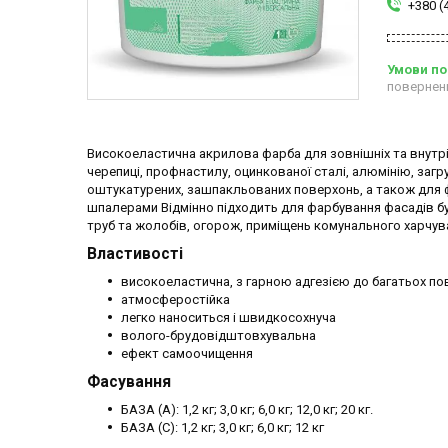
+380 (
повернен
Високоеластична акрилова фарба для зовнішніх та внутрі
черепиці, профнастилу, оцинкованої сталі, алюмінію, загр
оштукатурених, зашпакльованих поверхонь, а також для ф
шпалерами Відмінно підходить для фарбування фасадів буд
труб та жолобів, огорож, приміщень комунального харчуван
Властивості
високоеластична, з гарною адгезією до багатьох п
атмосферостійка
легко наноситься і швидкосохнуча
волого-брудовідштовхувальна
ефект самоочищення
Фасування
БАЗА (А): 1,2 кг; 3,0 кг; 6,0 кг; 12,0 кг; 20 кг.
БАЗА (С): 1,2 кг; 3,0 кг; 6,0 кг; 12 кг