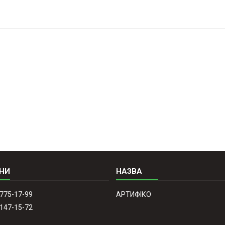
 775-17-99
АРТИФІКО
 147-15-72