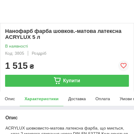
Нанофарб фарба шовков.-матова латексна
ACRYLUX 5 л
В наявності
Код: 3805
Роздріб
1 515
₴
Купити
Опис
Характеристики
Доставка
Оплата
Умови 
Опис
ACRYLUX шовковисто-матова латексна фарба, що миється,
— клас 2 мокрого стирання через DIN EN 53778 Кольорується