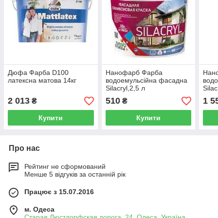
Дюфа Фарба D100
Нанофарб Фарба
Нан
латексна матова 14кг
водоемульсійна фасадна
водо
Silacryl,2,5 л
Silac
2 013
510
1 5
₴
₴
Купити
Купити
Про нас
Рейтинг не сформований
Менше 5 відгуків за останній рік
Працює з 15.07.2016
м. Одеса
Старая Люстдорфская дорога, 24, Одеса, Україна