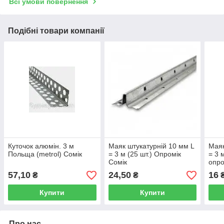
Всі умови повернення
Подібні товари компанії
Куточок алюмін. 3 м
Маяк штукатурній 10 мм L
Маяк
Польща (metrol) Сомік
= 3 м (25 шт.) Опромік
= 3 м
Сомік
опро
57,10
24,50
16
₴
₴
Купити
Купити
Про нас