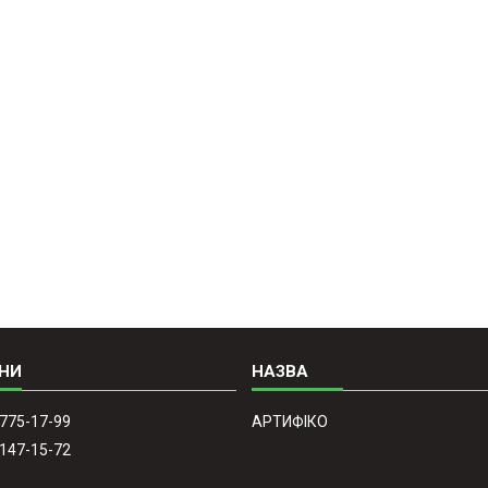
 775-17-99
АРТИФІКО
 147-15-72