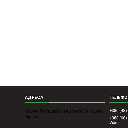
+380 (48)
Старая Люстдорфская дорога, 24, Одеса,
Україна
+380 (68)
Viber !