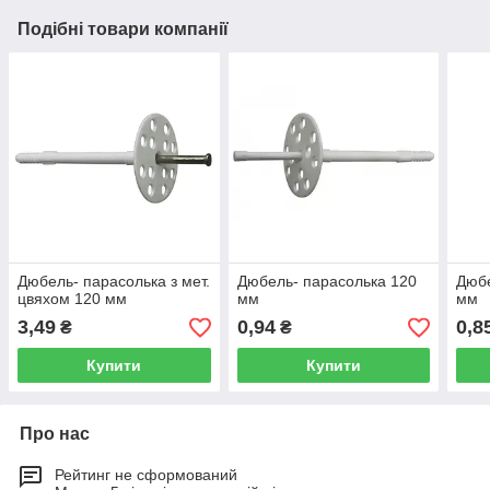
Подібні товари компанії
Дюбель- парасолька з мет.
Дюбель- парасолька 120
Дюбе
цвяхом 120 мм
мм
мм
3,49
0,94
0,8
₴
₴
Купити
Купити
Про нас
Рейтинг не сформований