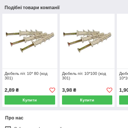
Подібні товари компанії
Дюбель піт. 10* 80 (код
Дюбель піт. 10*100 (код
Дюбе
301)
301)
10*1
2,89
3,98
1,9
₴
₴
Купити
Купити
Про нас