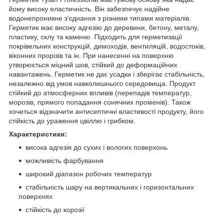
йому високу еластичність. Він забезпечує надійне
водонепроникне з'єднання з різними типами матеріалів.
Герметик має високу адгезію до деревини, бетону, металу,
пластику, склу та каменю. Підходить для герметизації
покрівельних конструкцій, димоходів, вентиляцій, водостоків,
віконних прорізів та ін. При нанесенні на поверхню
утворюється міцний шов, стійкий до деформаційних
навантажень. Герметик не дає усадки і зберігає стабільність,
незалежно від умов навколишнього середовища. Продукт
стійкий до атмосферних впливів (перепадів температур,
морозів, прямого попадання сонячних променів). Також
хочеться відзначити антисептичні властивості продукту, його
стійкість до ураження цвіллю і грибком.
Характеристики:
висока адгезія до сухих і вологих поверхонь
можливість фарбування
широкий діапазон робочих температур
стабільність шару на вертикальних і горизонтальних
поверхнях
стійкість до корозії