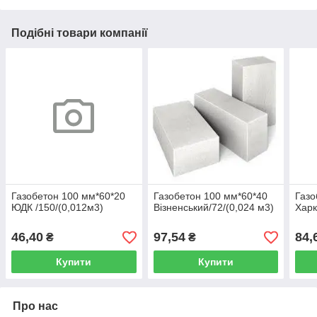
Подібні товари компанії
Газобетон 100 мм*60*20
Газобетон 100 мм*60*40
Газо
ЮДК /150/(0,012м3)
Візненський/72/(0,024 м3)
Харк
46,40
97,54
84,
₴
₴
Купити
Купити
Про нас