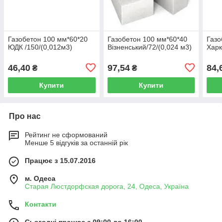
Газобетон 100 мм*60*20
Газобетон 100 мм*60*40
Газо
ЮДК /150/(0,012м3)
Візненський/72/(0,024 м3)
Харк
46,40
97,54
84,
₴
₴
Купити
Купити
Про нас
Рейтинг не сформований
Менше 5 відгуків за останній рік
Працює з 15.07.2016
м. Одеса
Старая Люстдорфская дорога, 24, Одеса, Україна
Контакти
Сьогодні працює з 09:00 до 16:00