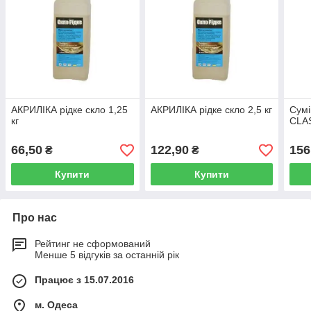
АКРИЛІКА рідке скло 1,25
АКРИЛІКА рідке скло 2,5 кг
Сумі
кг
CLAS
66,50
122,90
156
₴
₴
Купити
Купити
Про нас
Рейтинг не сформований
Менше 5 відгуків за останній рік
Працює з 15.07.2016
м. Одеса