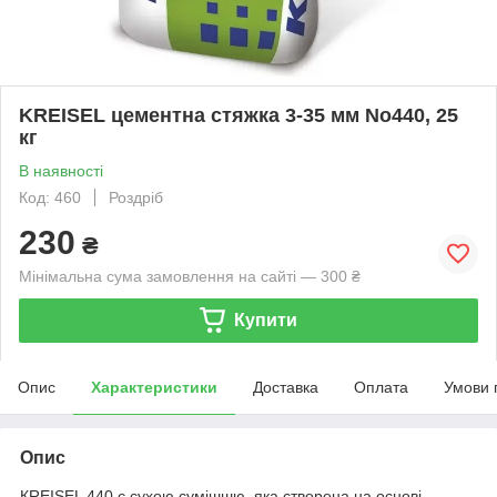
KREISEL цементна стяжка 3-35 мм No440, 25
кг
В наявності
Код: 460
Роздріб
230
₴
Мінімальна сума замовлення на сайті — 300 ₴
Купити
Опис
Характеристики
Доставка
Оплата
Умови 
Опис
КREISEL 440 є сухою сумішшю, яка створена на основі