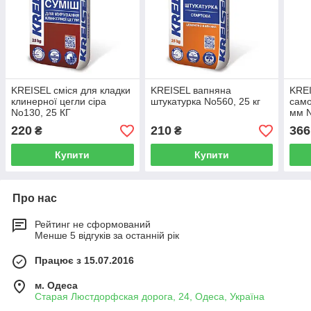
KREISEL cміся для кладки
KREISEL вапняна
KRE
клинерної цегли сіра
штукатурка No560, 25 кг
само
No130, 25 КГ
мм N
220
210
366
₴
₴
Купити
Купити
Про нас
Рейтинг не сформований
Менше 5 відгуків за останній рік
Працює з 15.07.2016
м. Одеса
Старая Люстдорфская дорога, 24, Одеса, Україна