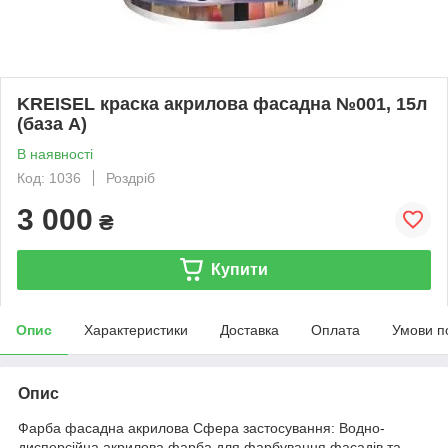
KREISEL краска акрилова фасадна №001, 15л
(база А)
В наявності
Код: 1036
Роздріб
3 000
₴
Купити
Опис
Характеристики
Доставка
Оплата
Умови п
Опис
Фарба фасадна акрилова Сфера застосування: Водно-
дисперсійна акрилова фарба для фарбування фасадів та