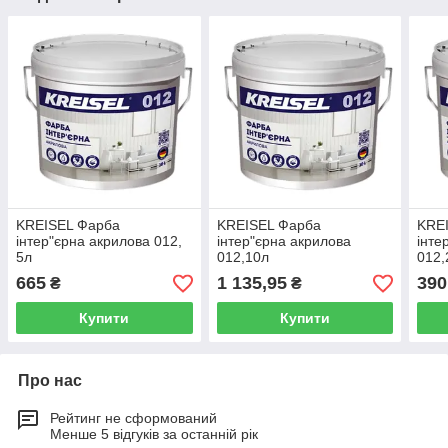
KREISEL Фарба
KREISEL Фарба
KRE
інтер"єрна акрилова 012,
інтер"єрна акрилова
інте
5л
012,10л
012,
665
1 135,95
390
₴
₴
Купити
Купити
Про нас
Рейтинг не сформований
Менше 5 відгуків за останній рік