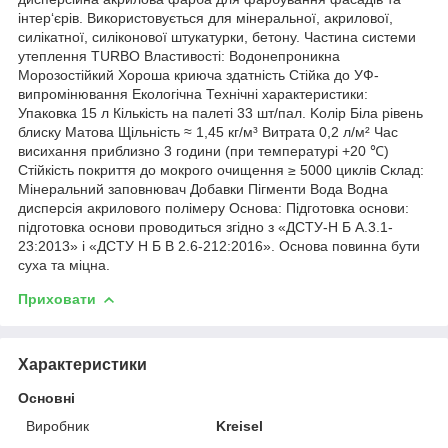
інтер‘єрів. Використовується для мінеральної, акрилової,
силікатної, силіконової штукатурки, бетону. Частина системи
утеплення TURBO Властивості: Водонепроникна
Морозостійкий Хороша криюча здатність Стійка до УФ-
випромінювання Екологічна Технічні характеристики:
Упаковка 15 л Кількість на палеті 33 шт/пал. Kолір Біла рівень
блиску Матова Щільність ≈ 1,45 кг/м³ Витрата 0,2 л/м² Час
висихання приблизно 3 години (при температурі +20 ℃)
Стійкість покриття до мокрого очищення ≥ 5000 циклів Склад:
Мінеральний заповнювач Добавки Пігменти Вода Водна
дисперсія акрилового полімеру Основа: Підготовка основи:
підготовка основи проводиться згідно з «ДСТУ-Н Б А.3.1-
23:2013» і «ДСТУ Н Б В 2.6-212:2016». Основа повинна бути
суха та міцна.
Приховати
Характеристики
Основні
Виробник
Kreisel