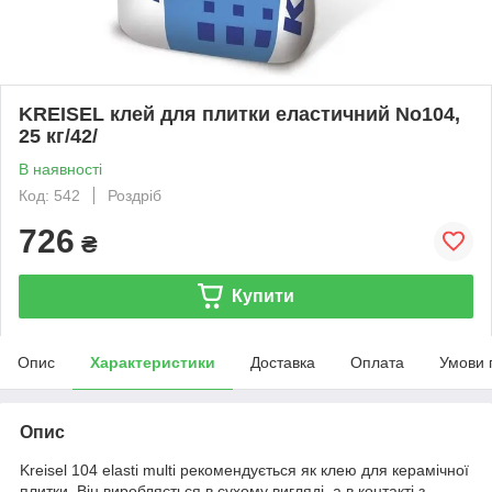
KREISEL клей для плитки еластичний No104,
25 кг/42/
В наявності
Код: 542
Роздріб
726
₴
Купити
Опис
Характеристики
Доставка
Оплата
Умови 
Опис
Kreisel 104 elasti multi рекомендується як клею для керамічної
плитки. Він виробляється в сухому вигляді, а в контакті з