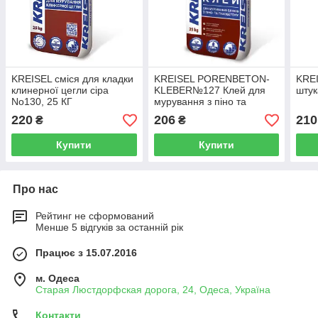
KREISEL cміся для кладки
KREISEL PORENBETON-
KRE
клинерної цегли сіра
KLEBER№127 Клей для
штук
No130, 25 КГ
мурування з піно та
газобетону(25кг)
220
206
210
₴
₴
Купити
Купити
Про нас
Рейтинг не сформований
Менше 5 відгуків за останній рік
Працює з 15.07.2016
м. Одеса
Старая Люстдорфская дорога, 24, Одеса, Україна
Контакти