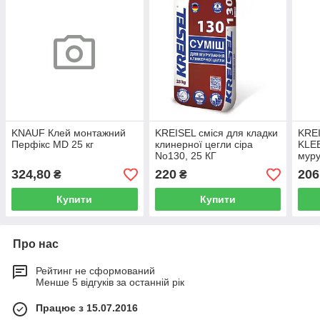
KNAUF Клей монтажний
KREISEL cміся для кладки
KRE
Перфiкс MD 25 кг
клинерної цегли сіра
KLE
No130, 25 КГ
муру
газо
324,80
220
206
₴
₴
Купити
Купити
Про нас
Рейтинг не сформований
Менше 5 відгуків за останній рік
Працює з 15.07.2016