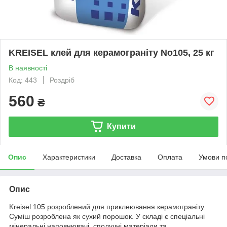
KREISEL клей для керамограніту No105, 25 кг
В наявності
Код: 443
Роздріб
560
₴
Купити
Опис
Характеристики
Доставка
Оплата
Умови п
Опис
Kreisel 105 розроблений для приклеювання керамограніту.
Суміш розроблена як сухий порошок. У складі є спеціальні
мінеральні наповнювачі, сполучні матеріали та