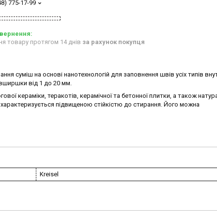
48) 775-17-99
ня товару протягом 14 днів
за рахунок покупця
рання суміш на основі нанотехнологій для заповнення швів усіх типів вну
авширшки від 1 до 20 мм.
гової кераміки, теракотів, керамічної та бетонної плитки, а також нату
б характеризується підвищеною стійкістю до стирання. Його можна
Kreisel