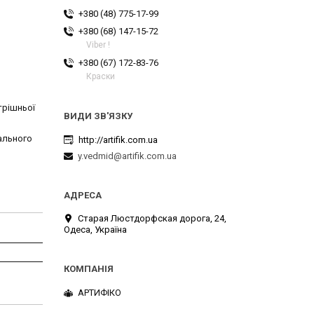
+380 (48) 775-17-99
+380 (68) 147-15-72
Viber !
+380 (67) 172-83-76
Краски
трішньої
рального
http://artifik.com.ua
y.vedmid@artifik.com.ua
Старая Люстдорфская дорога, 24,
Одеса, Україна
АРТИФІКО