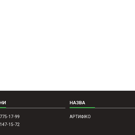
 775-17-99
АРТИФІКО
 147-15-72