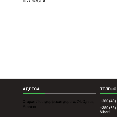
Ціна:
369,95 ₴
+380 (48)
Старая Люстдорфская дорога, 24, Одеса,
Україна
+380 (68)
Viber !