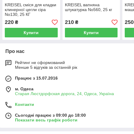
KREISEL cміся для кладки
KREISEL вапняна
KREI
клинерної цегли сіра
штукатурка No560, 25 кг
маши
No130, 25 КГ
220
210
250
₴
₴
Купити
Купити
Про нас
Рейтинг не сформований
Менше 5 відгуків за останній рік
Працює з 15.07.2016
м. Одеса
Старая Люстдорфская дорога, 24, Одеса, Україна
Контакти
Сьогодні працює з 09:00 до 18:00
Показати весь графік роботи