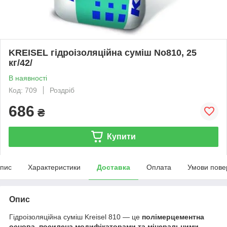
KREISEL гідроізоляційна суміш No810, 25
кг/42/
В наявності
Код: 709
Роздріб
686
₴
Купити
пис
Характеристики
Доставка
Оплата
Умови пове
Опис
Гідроізоляційна суміш Kreisel 810 — це
полімерцементна
основа, посилена модифікаторами та мінеральними