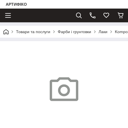
АРТИФІКО
Товари та послуги
Фарби і грунтовки
Лаки
Kompoz