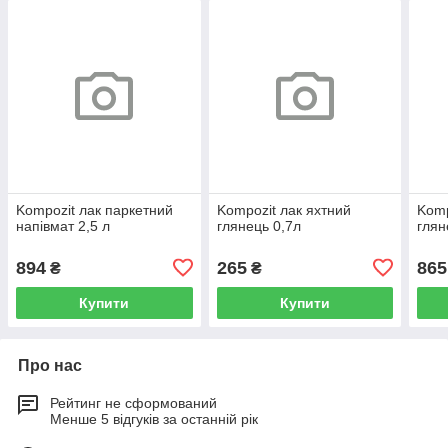
Kompozit лак паркетний
Kompozit лак яхтний
Komp
напівмат 2,5 л
глянець 0,7л
глян
894
265
865
₴
₴
Купити
Купити
Про нас
Рейтинг не сформований
Менше 5 відгуків за останній рік