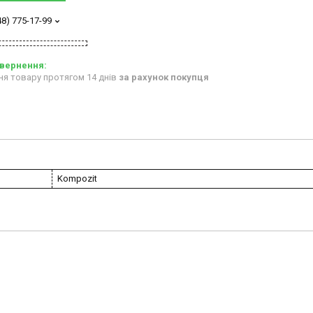
48) 775-17-99
ня товару протягом 14 днів
за рахунок покупця
Kompozit