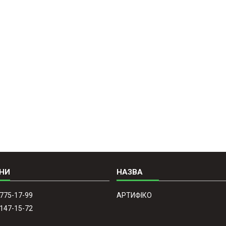
 775-17-99
АРТИФІКО
 147-15-72