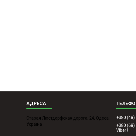
+380 (48)
Старая Люстдорфская дорога, 24, Одеса,
Україна
+380 (68)
Viber !