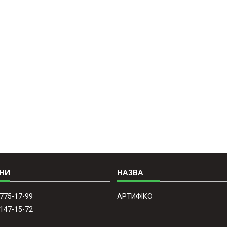
 775-17-99
АРТИФІКО
 147-15-72