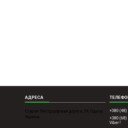
+380 (48)
Старая Люстдорфская дорога, 24, Одеса,
Україна
+380 (68)
Viber !