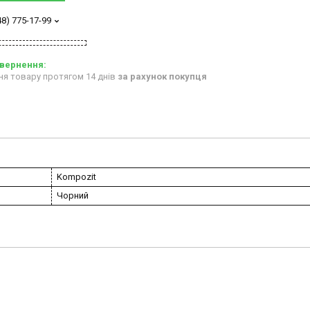
48) 775-17-99
ня товару протягом 14 днів
за рахунок покупця
Kompozit
Чорний