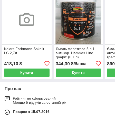
Kolorit Farbmann Sokelit
Ємаль молоткова 5 в 1
Ємал
LC 2,7л
антикор. Hammer Line
анти
графіт. (0,7 л)
графі
418,10
344,30
890
₴
₴/банка
Купити
Купити
Про нас
Рейтинг не сформований
Менше 5 відгуків за останній рік
Працює з 15.07.2016