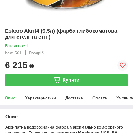
Eskaro Akrit4 (9.5л) (фарба глибокоматова
для стелі та стін)
В наявності
Код: 561
Роздріб
6 215
₴
Купити
Опис
Характеристики
Доставка
Оплата
Умови п
Опис
Акрилатна водорозчинна фарба максимально комфортного
нанесення. Тонується по
каталогам Monicolor, NCS, RAL