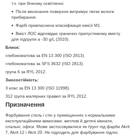
т.ч. при бічному освітленні.
Після висихання поверхня витримує легке вологе
прибирання.
Фарбі привласнена класифікація емісії М1.
Вміст ЛОС відповідає гранично припустимому вмісту
для підгрупи a -30 g/L (2010).
Блиск:
глибокоматова за EN 13 300 (ISO 2813).
глибокоматова за SFS 3632 (ISO 2813).
група 6 за RYL 2012.
Зносостійкість:
3 клас за EN 13 300 (ISO 11998).
312 група малярних правил за RYL 2012.
Призначення
Фарбування стель і стін у приміщеннях з нормальними
експлуатаційними вимогами: житлові й дитячі кімнати,
спальні, офіси. Може застосовуватися як ґрунт під фарби Akrit
7, Akrit 12 і Akrit 20. Не підходить для фарбування підлог,