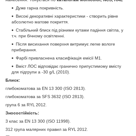
Дуже гарна покривність.
Високі декоративні характеристики - створить рівне
абсолютно матове покриття.
Стабільний блиск під різними кутами падіння світла, у
т.ч. при бічному освітленні.
Після висихання поверхня витримує легке вологе
прибирання.
Фарбі привласнена класифікація емісії М1.
Вміст ЛОС відповідає гранично припустимому вмісту
для підгрупи a -30 g/L (2010).
Блиск:
глибокоматова за EN 13 300 (ISO 2813).
глибокоматова за SFS 3632 (ISO 2813).
група 6 за RYL 2012.
Зносостійкість:
3 клас за EN 13 300 (ISO 11998).
312 група малярних правил за RYL 2012.