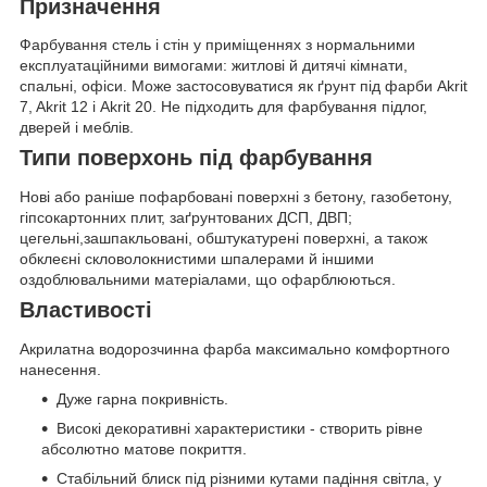
Призначення
Фарбування стель і стін у приміщеннях з нормальними
експлуатаційними вимогами: житлові й дитячі кімнати,
спальні, офіси. Може застосовуватися як ґрунт під фарби Akrit
7, Akrit 12 і Akrit 20. Не підходить для фарбування підлог,
дверей і меблів.
Типи поверхонь під фарбування
Нові або раніше пофарбовані поверхні з бетону, газобетону,
гіпсокартонних плит, заґрунтованих ДСП, ДВП;
цегельні,зашпакльовані, обштукатурені поверхні, а також
обклеєні скловолокнистими шпалерами й іншими
оздоблювальними матеріалами, що офарблюються.
Властивості
Акрилатна водорозчинна фарба максимально комфортного
нанесення.
Дуже гарна покривність.
Високі декоративні характеристики - створить рівне
абсолютно матове покриття.
Стабільний блиск під різними кутами падіння світла, у