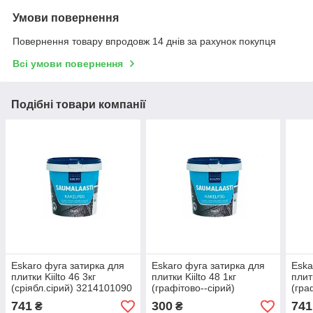
Умови повернення
Повернення товару впродовж 14 днів за рахунок покупця
Всі умови повернення
Подібні товари компанії
Eskaro фуга затирка для
Eskaro фуга затирка для
Eska
плитки Kiilto 46 3кг
плитки Kiilto 48 1кг
плитк
(сріябл.сірий) 3214101090
(графітово--сірий)
(гра
3214101090
321
741
300
741
₴
₴