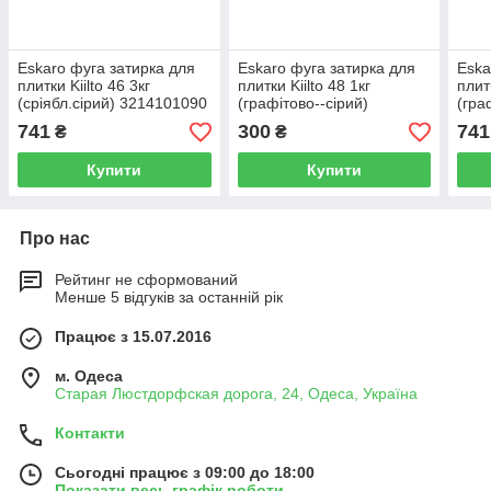
Eskaro фуга затирка для
Eskaro фуга затирка для
Eska
плитки Kiilto 46 3кг
плитки Kiilto 48 1кг
плитк
(сріябл.сірий) 3214101090
(графітово--сірий)
(гра
3214101090
321
741
300
741
₴
₴
Купити
Купити
Про нас
Рейтинг не сформований
Менше 5 відгуків за останній рік
Працює з 15.07.2016
м. Одеса
Старая Люстдорфская дорога, 24, Одеса, Україна
Контакти
Сьогодні працює з 09:00 до 18:00
Показати весь графік роботи