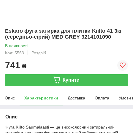
Eskaro фуга затирка для плитки Kiilto 41 3кг
(середньо-сірий) MED GREY 3214101090
В наявності
Код: 5563
Роздріб
741
₴
Купити
Опис
Характеристики
Доставка
Оплата
Умови 
Опис
Фуга Kiilto Saumalaasti — це високоякісний затиральний
матеріал для швовмісу плитками, який забезпечить вашій