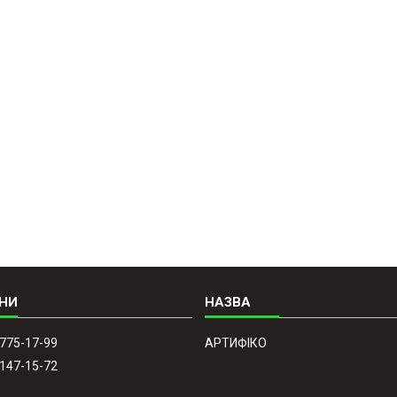
 775-17-99
АРТИФІКО
 147-15-72