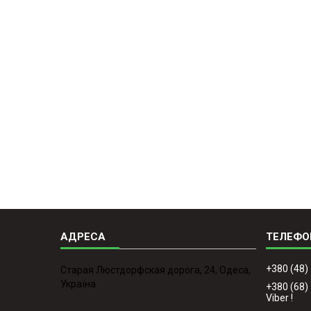
+380 (48)
Старая Люстдорфская дорога, 24, Одеса,
Україна
+380 (68)
Viber !